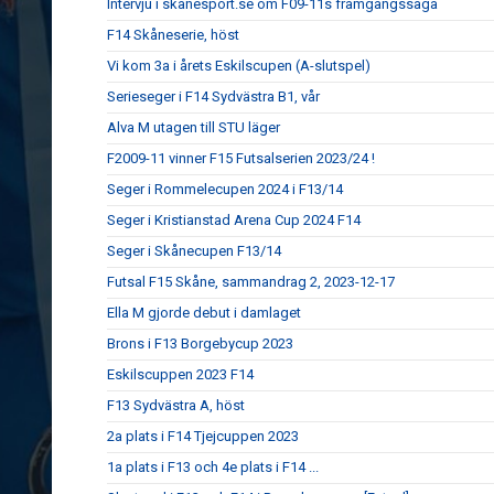
Intervju i skanesport.se om F09-11s framgångssaga
F14 Skåneserie, höst
Vi kom 3a i årets Eskilscupen (A-slutspel)
Serieseger i F14 Sydvästra B1, vår
Alva M utagen till STU läger
F2009-11 vinner F15 Futsalserien 2023/24 !
Seger i Rommelecupen 2024 i F13/14
Seger i Kristianstad Arena Cup 2024 F14
Seger i Skånecupen F13/14
Futsal F15 Skåne, sammandrag 2, 2023-12-17
Ella M gjorde debut i damlaget
Brons i F13 Borgebycup 2023
Eskilscuppen 2023 F14
F13 Sydvästra A, höst
2a plats i F14 Tjejcuppen 2023
1a plats i F13 och 4e plats i F14 ...