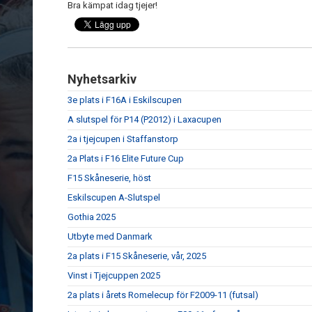
Bra kämpat idag tjejer!
Nyhetsarkiv
3e plats i F16A i Eskilscupen
A slutspel för P14 (P2012) i Laxacupen
2a i tjejcupen i Staffanstorp
2a Plats i F16 Elite Future Cup
F15 Skåneserie, höst
Eskilscupen A-Slutspel
Gothia 2025
Utbyte med Danmark
2a plats i F15 Skåneserie, vår, 2025
Vinst i Tjejcuppen 2025
2a plats i årets Romelecup för F2009-11 (futsal)