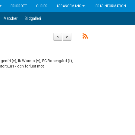
FRIIDROTT
OLDIES
ARRANGEMANG
LEDARINFORMATION
Matcher
Bildgalleri
<
>
orgenfri (v), Ik Wormo (v), FC Rosengård (f),
nstorp_u17 och förlust mot