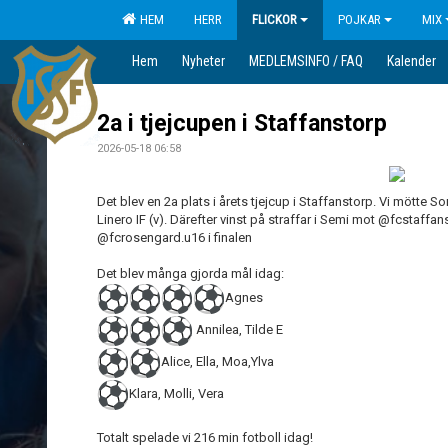
HEM
HERR
FLICKOR
POJKAR
MIX
Hem
Nyheter
MEDLEMSINFO / FAQ
Kalender
2a i tjejcupen i Staffanstorp
2026-05-18 06:58
Det blev en 2a plats i årets tjejcup i Staffanstorp. Vi mötte S
Linero IF (v). Därefter vinst på straffar i Semi mot @fcstaffa
@fcrosengard.u16 i finalen
Det blev många gjorda mål idag:
Agnes
Annilea, Tilde E
Alice, Ella, Moa,Ylva
Klara, Molli, Vera
Totalt spelade vi 216 min fotboll idag!