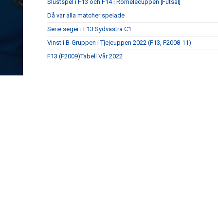
Slustspel i F13 och F14 i Romelecuppen [Futsal]
Då var alla matcher spelade
Serie seger i F13 Sydvästra C1
Vinst i B-Gruppen i Tjejcuppen 2022 (F13, F2008-11)
F13 (F2009)Tabell Vår 2022