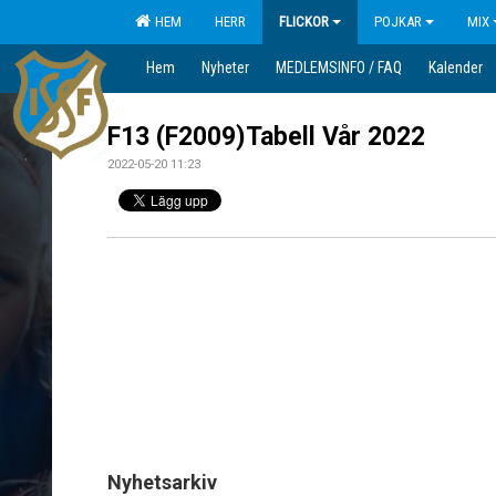
HEM
HERR
FLICKOR
POJKAR
MIX
Hem
Nyheter
MEDLEMSINFO / FAQ
Kalender
F13 (F2009)Tabell Vår 2022
2022-05-20 11:23
Nyhetsarkiv