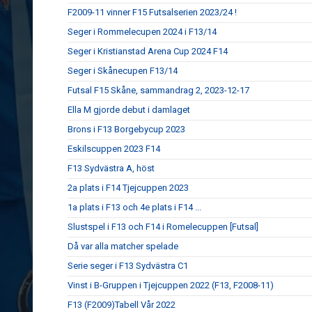
F2009-11 vinner F15 Futsalserien 2023/24 !
Seger i Rommelecupen 2024 i F13/14
Seger i Kristianstad Arena Cup 2024 F14
Seger i Skånecupen F13/14
Futsal F15 Skåne, sammandrag 2, 2023-12-17
Ella M gjorde debut i damlaget
Brons i F13 Borgebycup 2023
Eskilscuppen 2023 F14
F13 Sydvästra A, höst
2a plats i F14 Tjejcuppen 2023
1a plats i F13 och 4e plats i F14 ...
Slustspel i F13 och F14 i Romelecuppen [Futsal]
Då var alla matcher spelade
Serie seger i F13 Sydvästra C1
Vinst i B-Gruppen i Tjejcuppen 2022 (F13, F2008-11)
F13 (F2009)Tabell Vår 2022