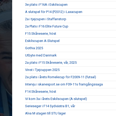
3e plats i F16A i Eskilscupen
A slutspel för P14 (P2012) i Laxacupen
2a i tjejcupen i Staffanstorp
2a Plats i F16 Elite Future Cup
F15 Skåneserie, höst
Eskilscupen A-Slutspel
Gothia 2025
Utbyte med Danmark
2a plats i F15 Skåneserie, vår, 2025
Vinst i Tjejcuppen 2025
2a plats i årets Romelecup för F2009-11 (futsal)
Intervju i skanesport.se om F09-11s framgångssaga
F14 Skåneserie, höst
Vi kom 3a i årets Eskilscupen (A-slutspel)
Serieseger i F14 Sydvästra B1, vår
Alva M utagen till STU läger