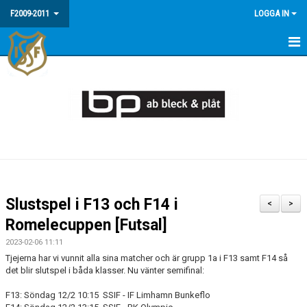
F2009-2011
LOGGA IN
HEM
NYHETER
MEDLEMSINFO / FAQ
KALENDER
MATCHER
Slustspel i F13 och F14 i
<
>
BILDGALLERI
Romelecuppen [Futsal]
2023-02-06 11:11
Tjejerna har vi vunnit alla sina matcher och är grupp 1a i F13 samt F14 så
det blir slutspel i båda klasser. Nu vänter semifinal:
F13: Söndag 12/2 10:15 SSIF - IF Limhamn Bunkeflo