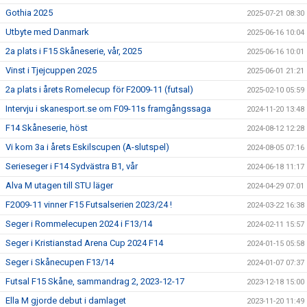
Gothia 2025
2025-07-21 08:30
Utbyte med Danmark
2025-06-16 10:04
2a plats i F15 Skåneserie, vår, 2025
2025-06-16 10:01
Vinst i Tjejcuppen 2025
2025-06-01 21:21
2a plats i årets Romelecup för F2009-11 (futsal)
2025-02-10 05:59
Intervju i skanesport.se om F09-11s framgångssaga
2024-11-20 13:48
F14 Skåneserie, höst
2024-08-12 12:28
Vi kom 3a i årets Eskilscupen (A-slutspel)
2024-08-05 07:16
Serieseger i F14 Sydvästra B1, vår
2024-06-18 11:17
Alva M utagen till STU läger
2024-04-29 07:01
F2009-11 vinner F15 Futsalserien 2023/24 !
2024-03-22 16:38
Seger i Rommelecupen 2024 i F13/14
2024-02-11 15:57
Seger i Kristianstad Arena Cup 2024 F14
2024-01-15 05:58
Seger i Skånecupen F13/14
2024-01-07 07:37
Futsal F15 Skåne, sammandrag 2, 2023-12-17
2023-12-18 15:00
Ella M gjorde debut i damlaget
2023-11-20 11:49