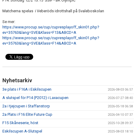
F14: Söndag 12/2 13:15 SSIF - BK Olympic
Matcherna spelas i Veberöds idrottshall på Svaleboskolan
Se mer:
https://www.procup.se/cup/cupresplayoff_skin01.php?
ev=35763&lang=SVE&Klass=F13&ABCD=A
https://www.procup.se/cup/cupresplayoff_skin01.php?
ev=35763&lang=SVE&Klass=F14&ABCD=A
Nyhetsarkiv
3e plats i F16A i Eskilscupen
2026-08-03 06:57
A slutspel för P14 (P2012) i Laxacupen
2026-07-27 08:40
2a i tjejcupen i Staffanstorp
2026-05-18 06:58
2a Plats i F16 Elite Future Cup
2026-04-10 07:37
F15 Skåneserie, höst
2025-10-28 09:37
Eskilscupen A-Slutspel
2025-08-03 18:10