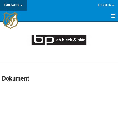
F2016-2018
LOGGA IN
HEM
NYHETER
KALENDER
MATCHER
TRUPPEN
Dokument
BILDGALLERI
DOKUMENT
KONTAKT