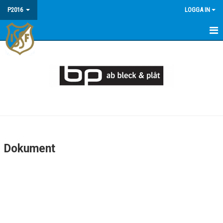
P2016
LOGGA IN
HEM
NYHETER
TRUPPEN
DOKUMENT
BILDGALLERI
Dokument
KALENDER