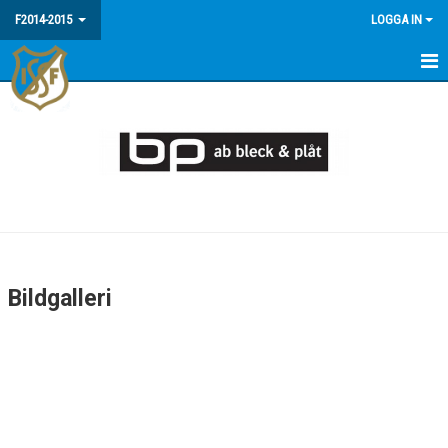
F2014-2015
LOGGA IN
HEM
NYHETER
KALENDER
MATCHER
TRUPPEN
Bildgalleri
BILDGALLERI
DOKUMENT