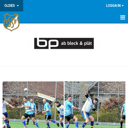
OLDIES
LOGGA IN
HEM
NYHETER
MATCHER
TRUPPEN
KALENDER
BILDGALLERI
KONTAKT
DOKUMENT