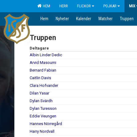
HEM
HERR
FLICKOR
POJKAR
MIX
Hem
Nyheter
Kalender
Matcher
Truppen
Truppen
Deltagare
Albin Linder Dedic
Arvid Masoumi
Bernard Fabian
Caitlin Davis
Clara Hofvander
Dilan Yasar
Dylan Svärdh
Dylan Turesson
Eddie Veungen
Hannes Nörregård
Harry Nordvall