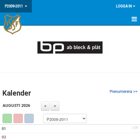
P2009-2011
LOGGA IN
HEM
NYHETER
KALENDER
MATCHER
TRUPPEN
Kalender
Prenumerera >>
BILDGALLERI
AUGUSTI 2026
DOKUMENT
KONTAKT
v.31
01
02