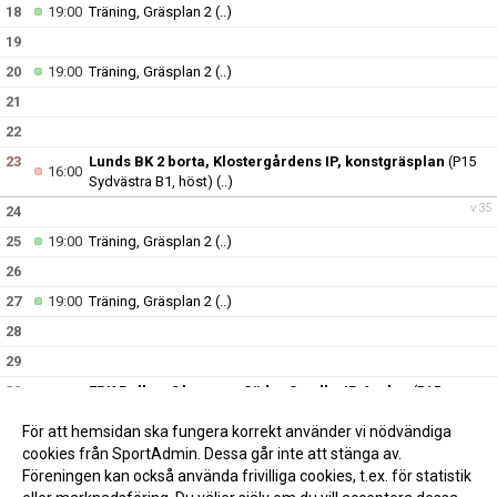
18
19:00
Träning, Gräsplan 2
(..)
19
20
19:00
Träning, Gräsplan 2
(..)
21
22
23
Lunds BK 2 borta, Klostergårdens IP, konstgräsplan
(P15
16:00
Sydvästra B1, höst)
(..)
v.35
24
25
19:00
Träning, Gräsplan 2
(..)
26
27
19:00
Träning, Gräsplan 2
(..)
28
29
30
FBK Balkan 2 hemma, Södra Sandby IP A-plan
(P15
13:00
Sydvästra B1, höst)
(..)
För att hemsidan ska fungera korrekt använder vi nödvändiga
v.36
31
cookies från SportAdmin. Dessa går inte att stänga av.
Föreningen kan också använda frivilliga cookies, t.ex. för statistik