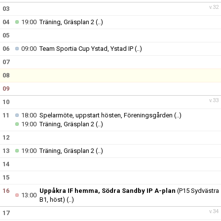
v.32
03
04
19:00
Träning, Gräsplan 2
(..)
05
06
09:00
Team Sportia Cup Ystad, Ystad IP
(..)
07
08
09
v.33
10
11
18:00
Spelarmöte, uppstart hösten, Föreningsgården
(..)
19:00
Träning, Gräsplan 2
(..)
12
13
19:00
Träning, Gräsplan 2
(..)
14
15
16
Uppåkra IF hemma, Södra Sandby IP A-plan
(P15 Sydvästra
13:00
B1, höst)
(..)
v.34
17