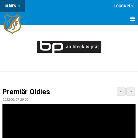
OLDIES
LOGGA IN
HEM
NYHETER
MATCHER
TRUPPEN
KALENDER
Premiär Oldies
<
>
BILDGALLERI
2022-02-27 20:00
KONTAKT
DOKUMENT