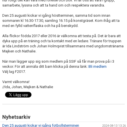
hur roligt det kan vara med rörelse och boll. Vi lär oss att vara i grupp,
samarbete, lyssna och att ta hand om och respektera varandra.
Den 25 augusti kickar vi igång höstterminen, samma tid som innan
sommaren kl 16.30-17.30, samling 16.15 på konstgräset. Kom ihåg att ta
med en fylld vattenflaska och ha på benskydd.
Alla flickor födda 2017 eller 2016 är välkomna att testa på. Det är bara att
dyka upp på en träning och ta kontakt med en ledare. Tränare för truppen
är Ida Lindström och Johan Holmqvist tillsammans med ungdomstränarna
Majken och Nathalie.
När man lägger upp sig som medlem på SSIF så får man prova på i 3
veckor. För att anmäla ditt barn klicka på denna länk:
Bli medlem
Välj lag F2017.
Varmt välkomna!
//Ida, Johan, Majken & Nathalie
Nyhetsarkiv
Den 25 augusti kickar vi igång fotbollsterminen
2024-08-13 13:26