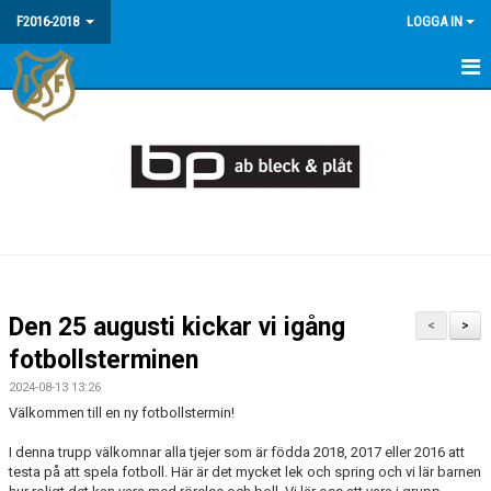
F2016-2018
LOGGA IN
HEM
NYHETER
KALENDER
MATCHER
TRUPPEN
Den 25 augusti kickar vi igång
<
>
BILDGALLERI
fotbollsterminen
2024-08-13 13:26
DOKUMENT
Välkommen till en ny fotbollstermin!
KONTAKT
I denna trupp välkomnar alla tjejer som är födda 2018, 2017 eller 2016 att
testa på att spela fotboll. Här är det mycket lek och spring och vi lär barnen