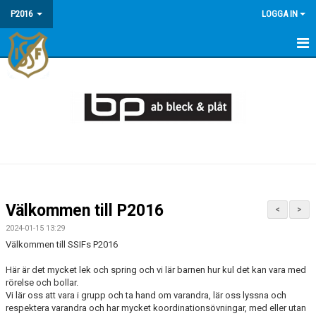
P2016
LOGGA IN
HEM
NYHETER
TRUPPEN
DOKUMENT
BILDGALLERI
Välkommen till P2016
<
>
KALENDER
2024-01-15 13:29
Välkommen till SSIFs P2016
Här är det mycket lek och spring och vi lär barnen hur kul det kan vara med
rörelse och bollar.
Vi lär oss att vara i grupp och ta hand om varandra, lär oss lyssna och
respektera varandra och har mycket koordinationsövningar, med eller utan