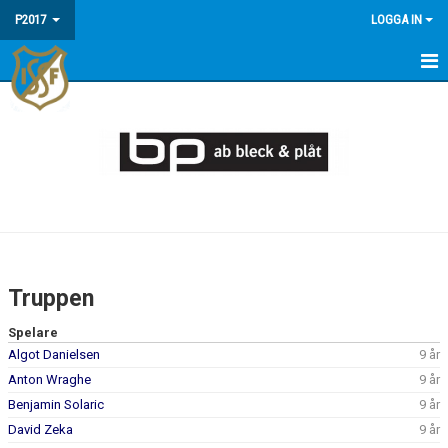
P2017
LOGGA IN
HEM
NYHETER
KALENDER
TRUPPEN
DOKUMENT
Truppen
BILDGALLERI
Spelare
Algot Danielsen
9 år
KONTAKT
Anton Wraghe
9 år
Benjamin Solaric
9 år
David Zeka
9 år