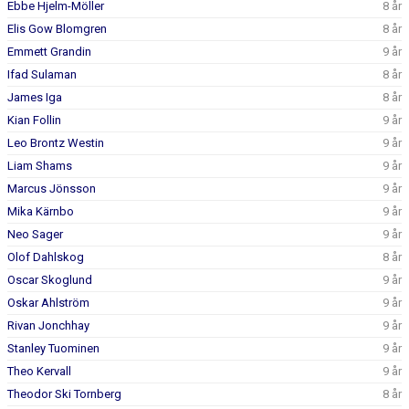
Ebbe Hjelm-Möller
8 år
Elis Gow Blomgren
8 år
Emmett Grandin
9 år
Ifad Sulaman
8 år
James Iga
8 år
Kian Follin
9 år
Leo Brontz Westin
9 år
Liam Shams
9 år
Marcus Jönsson
9 år
Mika Kärnbo
9 år
Neo Sager
9 år
Olof Dahlskog
8 år
Oscar Skoglund
9 år
Oskar Ahlström
9 år
Rivan Jonchhay
9 år
Stanley Tuominen
9 år
Theo Kervall
9 år
Theodor Ski Tornberg
8 år