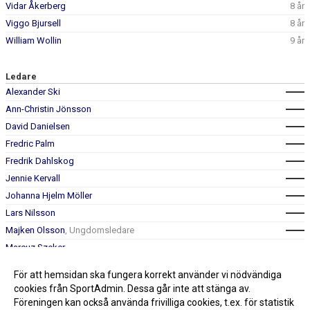
Vidar Åkerberg
8 år
Viggo Bjursell
8 år
William Wollin
9 år
Ledare
Alexander Ski
Ann-Christin Jönsson
David Danielsen
Fredric Palm
Fredrik Dahlskog
Jennie Kervall
Johanna Hjelm Möller
Lars Nilsson
Majken Olsson
, Ungdomsledare
Marcuz Szeker
Nathalie Meuller
, Ungdomsledare
För att hemsidan ska fungera korrekt använder vi nödvändiga
Richard Gow
cookies från SportAdmin. Dessa går inte att stänga av.
Föreningen kan också använda frivilliga cookies, t.ex. för statistik