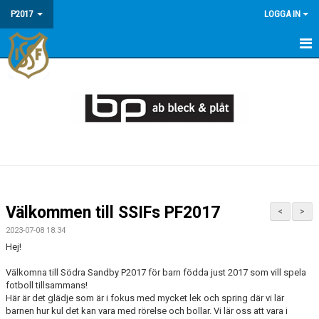
P2017
LOGGA IN
HEM
NYHETER
KALENDER
TRUPPEN
DOKUMENT
Välkommen till SSIFs PF2017
<
>
BILDGALLERI
2023-07-08 18:34
Hej!
KONTAKT
Välkomna till Södra Sandby P2017 för barn födda just 2017 som vill spela
fotboll tillsammans!
Här är det glädje som är i fokus med mycket lek och spring där vi lär
barnen hur kul det kan vara med rörelse och bollar. Vi lär oss att vara i