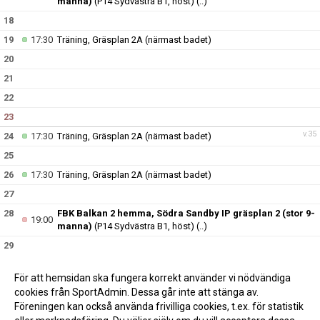
manna)
(P14 Sydvästra B1, höst)
(..)
18
19
17:30
Träning, Gräsplan 2A (närmast badet)
20
21
22
23
v.35
24
17:30
Träning, Gräsplan 2A (närmast badet)
25
26
17:30
Träning, Gräsplan 2A (närmast badet)
27
28
FBK Balkan 2 hemma, Södra Sandby IP gräsplan 2 (stor 9-
19:00
manna)
(P14 Sydvästra B1, höst)
(..)
29
30
För att hemsidan ska fungera korrekt använder vi nödvändiga
v.36
31
17:30
Träning, Gräsplan 2A (närmast badet)
cookies från SportAdmin. Dessa går inte att stänga av.
Föreningen kan också använda frivilliga cookies, t.ex. för statistik