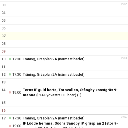
v.32
03
04
05
06
07
08
09
v.33
10
17:30
Träning, Gräsplan 2A (närmast badet)
11
12
17:30
Träning, Gräsplan 2A (närmast badet)
13
14
Torns IF guld borta, Tornvallen, Stångby konstgräs 9-
19:00
manna
(P14 Sydvästra B1, höst)
(..)
15
16
v.34
17
17:30
Träning, Gräsplan 2A (närmast badet)
IF Lödde hemma, Södra Sandby IP gräsplan 2 (stor 9-
19:00