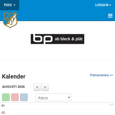
P2012
LOGGA IN
HEM
NYHETER
KALENDER
FAQ - INFORMATION OM P2012/13
MATCHER
Kalender
Prenumerera >>
TRUPPEN
AUGUSTI 2026
v.31
01
02