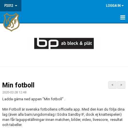
P2012
LOGGA IN
HEM
NYHETER
KALENDER
FAQ - INFORMATION OM P2012/13
MATCHER
Min fotboll
<
>
TRUPPEN
2020-02-28 12:48
Ladda gärna ned appen "Min fotboll" .
Min Fotboll är svenska fotbollens officiella app. Med den kan du följa dina
lag (även alla barn/ungdomslag i Södra Sandby IF, dock ej knattespelen)
man får laguppställningar innan matchen, bilder, video, livescore, resultat
och tabeller.