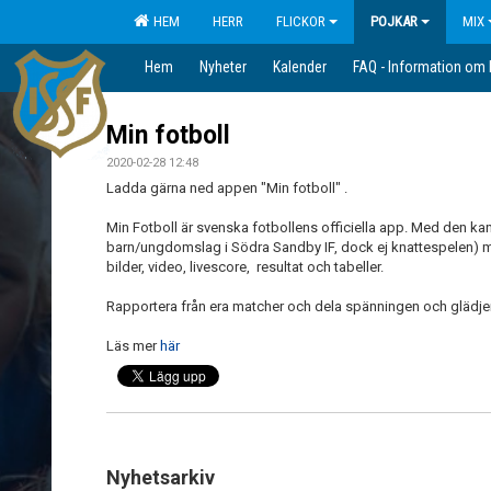
HEM
HERR
FLICKOR
POJKAR
MIX
Hem
Nyheter
Kalender
FAQ - Information om
Min fotboll
2020-02-28 12:48
Ladda gärna ned appen "Min fotboll" .
Min Fotboll är svenska fotbollens officiella app. Med den kan 
barn/ungdomslag i Södra Sandby IF, dock ej knattespelen) m
bilder, video, livescore, resultat och tabeller.
Rapportera från era matcher och dela spänningen och glädje
Läs mer
här
Nyhetsarkiv