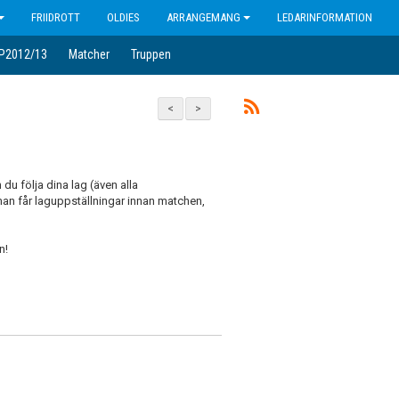
FRIIDROTT
OLDIES
ARRANGEMANG
LEDARINFORMATION
 P2012/13
Matcher
Truppen
<
>
du följa dina lag (även alla
an får laguppställningar innan matchen,
n!